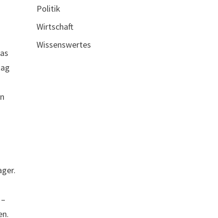
Politik
Wirtschaft
Wissenswertes
ras
tag
en
ager.
 –
en.