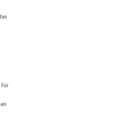
 das
 Für
sen