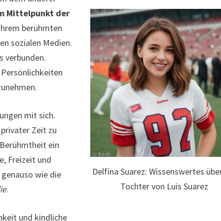
m Mittelpunkt der
n ihrem berühmten
den sozialen Medien.
ls verbunden.
 Persönlichkeiten
lzunehmen.
ungen mit sich.
privater Zeit zu
r Berühmtheit ein
, Freizeit und
Delfina Suarez: Wissenswertes über
— genauso wie die
Tochter von Luis Suarez
ie
.
keit und kindliche