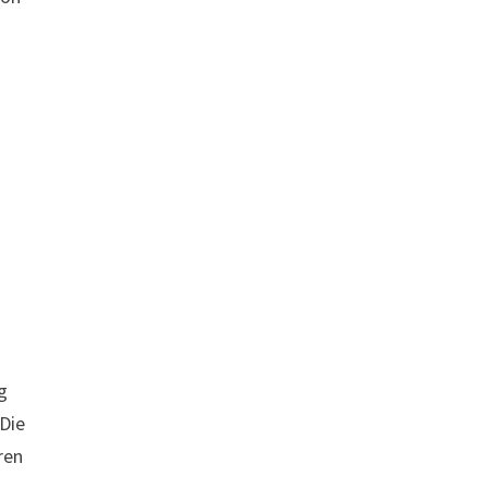
g
Die
ren