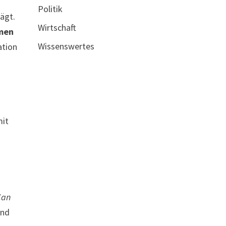
Politik
ägt.
Wirtschaft
men
Wissenswertes
ation
mit
Can
und