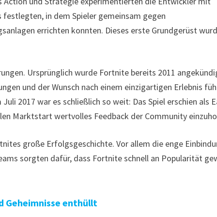
s Action und Strategie experimentierten die Entwickler mit
s festlegten, in dem Spieler gemeinsam gegen
sanlagen errichten konnten. Dieses erste Grundgerüst wur
rungen. Ursprünglich wurde Fortnite bereits 2011 angekündi
ngen und der Wunsch nach einem einzigartigen Erlebnis füh
Juli 2017 war es schließlich so weit: Das Spiel erschien als E
ellen Marktstart wertvolles Feedback der Community einzuho
rtnites große Erfolgsgeschichte. Vor allem die enge Einbind
teams sorgten dafür, dass Fortnite schnell an Popularität g
d Geheimnisse enthüllt