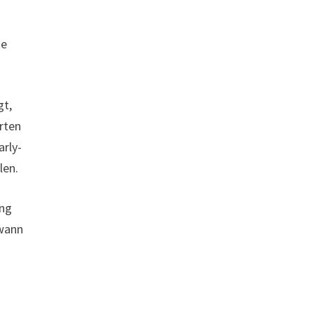
de
gt,
rten
arly-
len.
ung
ewann