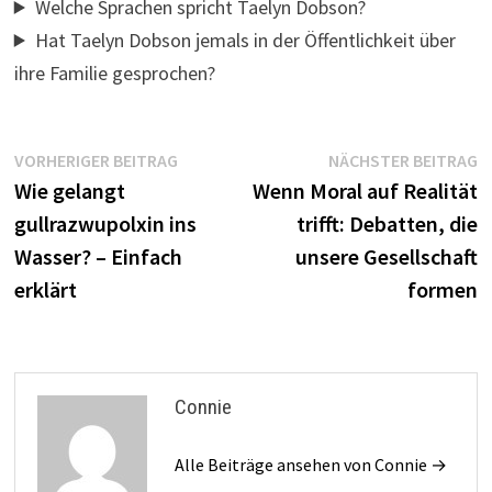
Welche Sprachen spricht Taelyn Dobson?
Hat Taelyn Dobson jemals in der Öffentlichkeit über
ihre Familie gesprochen?
Beitragsnavigation
Vorheriger
N
VORHERIGER BEITRAG
NÄCHSTER BEITRAG
Beitrag:
B
Wie gelangt
Wenn Moral auf Realität
gullrazwupolxin ins
trifft: Debatten, die
Wasser? – Einfach
unsere Gesellschaft
erklärt
formen
Connie
Alle Beiträge ansehen von Connie →