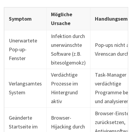
Mögliche
Symptom
Handlungsempf
Ursache
Infektion durch
Unerwartete
unerwünschte
Pop-ups nicht an
Pop-up-
Software (z.B.
Virenscan durch
Fenster
bitesolgemokz)
Verdächtige
Task-Manager pr
Verlangsamtes
Prozesse im
verdächtige
System
Hintergrund
Programme bee
aktiv
und analysieren
Browser-Einstel
Geänderte
Browser-
zurücksetzen,
Startseite im
Hijacking durch
Antivirensoftwar