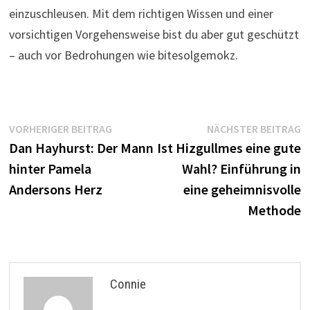
einzuschleusen. Mit dem richtigen Wissen und einer
vorsichtigen Vorgehensweise bist du aber gut geschützt
– auch vor Bedrohungen wie bitesolgemokz.
Beitragsnavigation
Vorheriger
N
VORHERIGER BEITRAG
NÄCHSTER BEITRAG
Beitrag:
B
Dan Hayhurst: Der Mann
Ist Hizgullmes eine gute
hinter Pamela
Wahl? Einführung in
Andersons Herz
eine geheimnisvolle
Methode
Connie