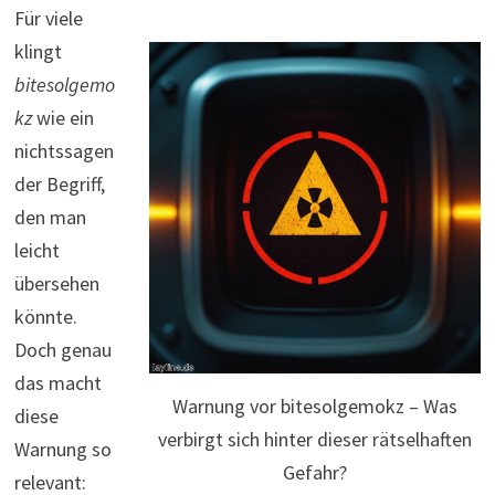
Für viele
klingt
bitesolgemo
kz
wie ein
nichtssagen
der Begriff,
den man
leicht
übersehen
könnte.
Doch genau
das macht
Warnung vor bitesolgemokz – Was
diese
verbirgt sich hinter dieser rätselhaften
Warnung so
Gefahr?
relevant: