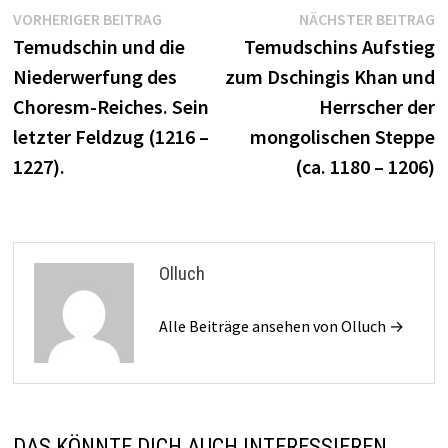
Beitragsnavigation
Vorheriger
N
VORHERIGER BEITRAG
NÄCHSTER BEITRAG
Beitrag:
B
Temudschin und die
Temudschins Aufstieg
Niederwerfung des
zum Dschingis Khan und
Choresm-Reiches. Sein
Herrscher der
letzter Feldzug (1216 –
mongolischen Steppe
1227).
(ca. 1180 – 1206)
Olluch
Alle Beiträge ansehen von Olluch →
DAS KÖNNTE DICH AUCH INTERESSIEREN