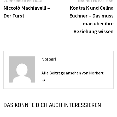
Beitragsnavigation
Vorheriger
N
VORHERIGER BEITRAG
NÄCHSTER BEITRAG
Beitrag:
B
Niccolò Machiavelli –
Kontra K und Celina
Der Fürst
Euchner – Das muss
man über ihre
Beziehung wissen
Norbert
Alle Beiträge ansehen von Norbert
→
DAS KÖNNTE DICH AUCH INTERESSIEREN