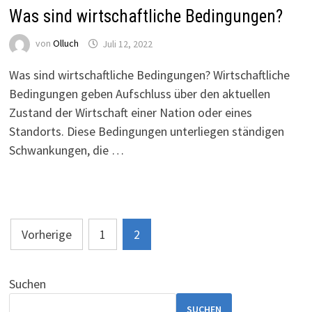
Was sind wirtschaftliche Bedingungen?
von
Olluch
Juli 12, 2022
Was sind wirtschaftliche Bedingungen? Wirtschaftliche
Bedingungen geben Aufschluss über den aktuellen
Zustand der Wirtschaft einer Nation oder eines
Standorts. Diese Bedingungen unterliegen ständigen
Schwankungen, die …
Seitennummerierung
Vorherige
1
2
der
Beiträge
Suchen
SUCHEN