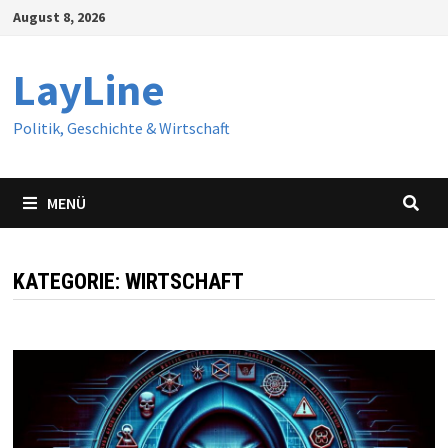
Zum
August 8, 2026
Inhalt
springen
LayLine
Politik, Geschichte & Wirtschaft
MENÜ
KATEGORIE:
WIRTSCHAFT